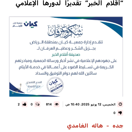
“أقلام الخبر” تقديرًا لدورها الإعلامي
الخميس، 12 يونيو 2025، 10:40 ص
814
0
2
0
جده - هاله الغامدي