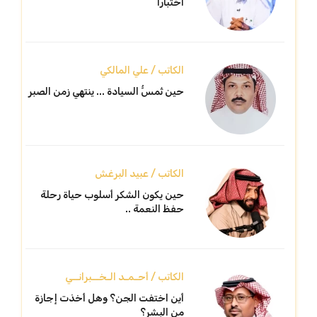
اختبارًا
الكاتب / علي المالكي
حين تُمسُّ السيادة ... ينتهي زمن الصبر
الكاتب / عبيد البرغش
حين يكون الشكر أسلوب حياة رحلة
حفظ النعمة ..
الكاتب / أحـمـد الـخــبرانــي
أين اختفت الجن؟ وهل أخذت إجازة
من البشر؟