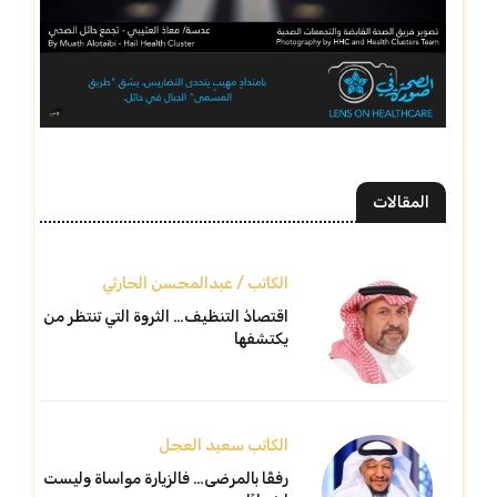
المقالات
الكاتب / عبدالمحسن الحارثي
اقتصادُ التنظيف… الثروة التي تنتظر من
يكتشفها
الكاتب سعيد العجل
رفقًا بالمرضى… فالزيارة مواساة وليست