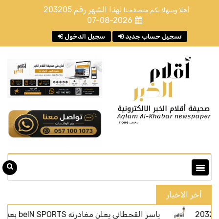
لهذا الشهر رقم
203205
أهلا وسهلا بكم متصفحنا
07-08-2026
تسجيل حساب جديد
سجيل الدخول
أخر الاخبار
ياسر القحطاني يعلن مغادرته beIN SPORTS بعد أربعة أعوام من الحضور الإعلامي