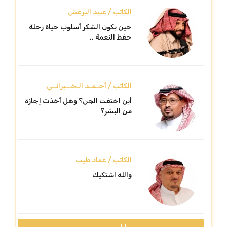
الكاتب / عبيد البرغش
حين يكون الشكر أسلوب حياة رحلة
حفظ النعمة ..
الكاتب / أحـمـد الـخــبرانــي
أين اختفت الجن؟ وهل أخذت إجازة
من البشر؟
الكاتب / عماد طيب
والله اشتكيك