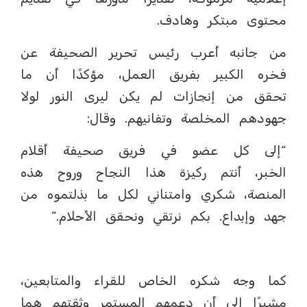
محتوى مبتكر وهادف.
من جانبه أعرب رئيس تحرير الصحيفة عن
فخره الكبير بفريق العمل، مؤكدًا أن ما
تحقق من إنجازات لم يكن ليرى النور لولا
جهودهم المخلصة وتفانيهم. وقال:
“إلى كل عضو في فريق صحيفة أقلام
الخبر، أنتم ركيزة هذا النجاح وروح هذه
المنصة، شكري وامتناني لكل ما بذلتموه من
جهد وإبداع. بكم نرتقي ونحقق الأحلام.”
كما وجه شكره الخاص للقراء والمتابعين،
مشيرًا إلى أن دعمهم المستمر وثقتهم هما