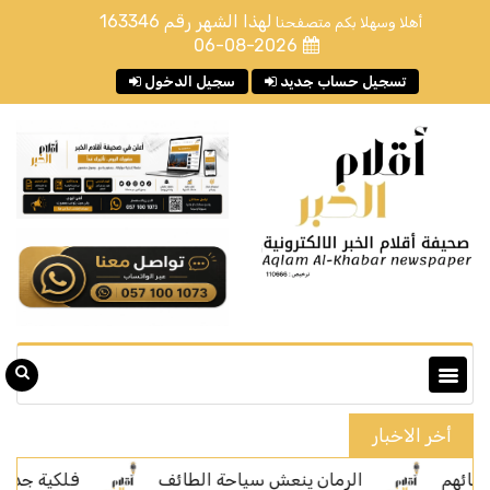
لهذا الشهر رقم
163346
أهلا وسهلا بكم متصفحنا
06-08-2026
تسجيل حساب جديد
سجيل الدخول
أخر الاخبار
الرمان ينعش سياحة الطائف
فلكية جدة: الليلة رص