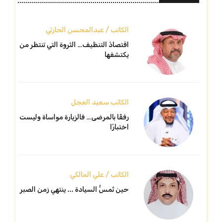
الكاتب / عبدالمحسن الحارثي
اقتصادُ التنظيف… الثروة التي تنتظر من
يكتشفها
الكاتب سعيد العجل
رفقًا بالمرضى… فالزيارة مواساة وليست
اختبارًا
الكاتب / علي المالكي
حين تُمسُّ السيادة ... ينتهي زمن الصبر