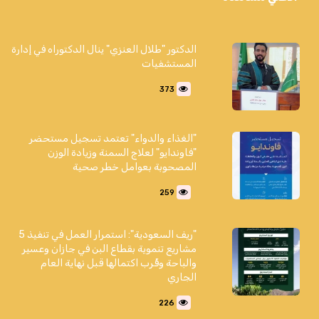
الدكتور "طلال العنزي" ينال الدكتوراه في إدارة
المستشفيات
373
"الغذاء والدواء" تعتمد تسجيل مستحضر
"فاوندايو" لعلاج السمنة وزيادة الوزن
المصحوبة بعوامل خطر صحية
259
"ريف السعودية": استمرار العمل في تنفيذ 5
مشاريع تنموية بقطاع البن في جازان وعسير
والباحة وقُرب اكتمالها قبل نهاية العام
الجاري
226