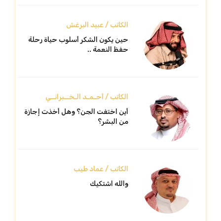
الكاتب / عبيد البرغش
حين يكون الشكر أسلوب حياة رحلة
حفظ النعمة ..
الكاتب / أحـمـد الـخــبرانــي
أين اختفت الجن؟ وهل أخذت إجازة
من البشر؟
الكاتب / عماد طيب
والله اشتكيك