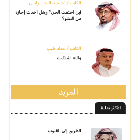
الكاتب / أحـمـد الـخــبرانــي
أين اختفت الجن؟ وهل أخذت إجازة
من البشر؟
الكاتب / عماد طيب
والله اشتكيك
المزيد
الأكثر تعليقا
الطريق إلى القلوب