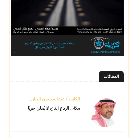
المقالات
الكاتب / عبدالمحسن الحارثي
مكّة.. الردع الذي لا يُعلن حربًا