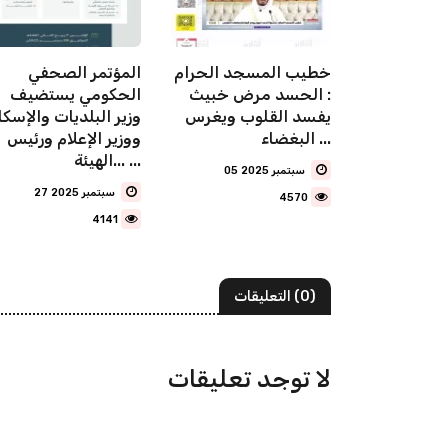
يع القدير
خطيب المسجد الحرام
المؤتمر الصحفي
ن.. بريق
: الحسد مرض خبيث
الحكومي يستضيف
يفسد القلوب ويغرس
وزير البلديات والإسكا
البغضاء ...
ووزير الإعلام ورئيس
الهيئة... ...
05 سبتمبر 2025
27 سبتمبر 2025
4570
4141
(0) التعليقات
لا توجد تعليقات