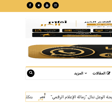
المقالات
المزيد
بتكللة تجاوزت الـ 60 مليون ريال.. "نبع" تبوك تنهي تركيب أسرع خط إنتاج للمياه في العالم