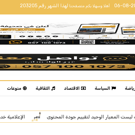
06-08-
لهذا الشهر رقم
203205
أهلا وسهلا بكم متصفحنا
رياضة
السياسة
الاقتصاد
الثقافية
منوعات
محتوى
الإعلامية خديجة الوعل تنال “زمالة الإعلام الرقمي”