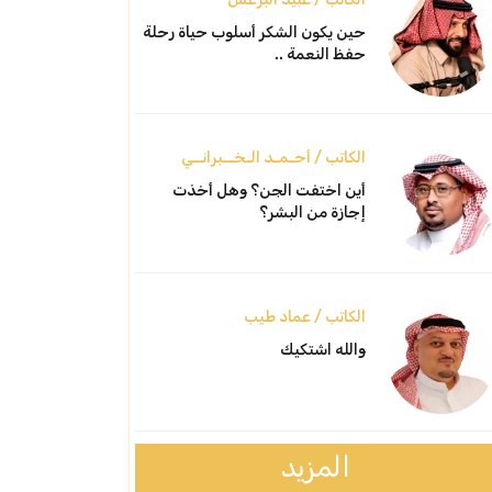
حين يكون الشكر أسلوب حياة رحلة
حفظ النعمة ..
الكاتب / أحـمـد الـخــبرانــي
أين اختفت الجن؟ وهل أخذت
إجازة من البشر؟
الكاتب / عماد طيب
والله اشتكيك
المزيد