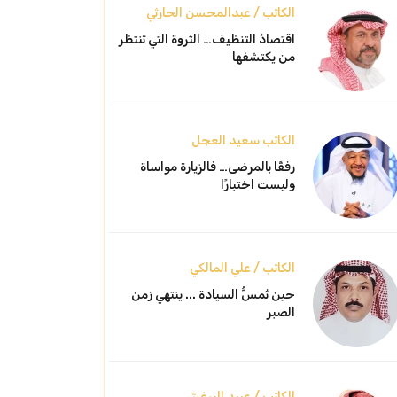
الكاتب / عبدالمحسن الحارثي
اقتصادُ التنظيف… الثروة التي تنتظر
من يكتشفها
الكاتب سعيد العجل
رفقًا بالمرضى… فالزيارة مواساة
وليست اختبارًا
الكاتب / علي المالكي
حين تُمسُّ السيادة ... ينتهي زمن
الصبر
الكاتب / عبيد البرغش