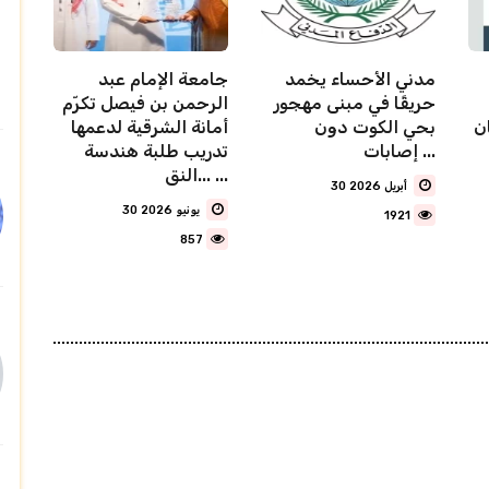
مدني الأحساء يخمد
جامعة الإمام عبد
حريقًا في مبنى مهجور
الرحمن بن فيصل تكرّم
ن
بحي الكوت دون
أمانة الشرقية لدعمها
إصابات ...
تدريب طلبة هندسة
النق... ...
30 أبريل 2026
30 يونيو 2026
1921
857