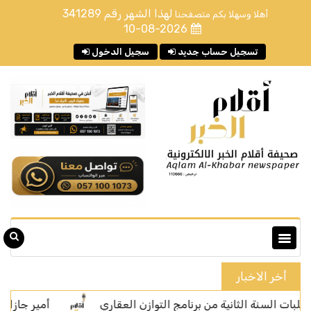
لهذا الشهر رقم
341289
أهلا وسهلا بكم متصفحنا
10-08-2026
تسجيل حساب جديد
سجيل الدخول
أخر الاخبار
 الثانية من برنامج التوازن العقاري
أمير جازان يشهد توقيع