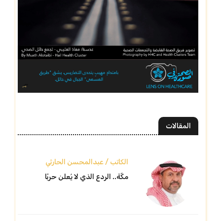
المقالات
الكاتب / عبدالمحسن الحارثي
مكّة.. الردع الذي لا يُعلن حربًا