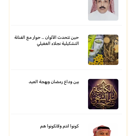
حين تتحدث الألوان .. حوار مع الفنانة
التشكيلية نجلاء الغفيلي
بين وداع رمضان وبهجة العيد
كونوا انتم ولاتكونوا هم