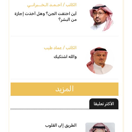
الكاتب / أحـمـد الـخــبرانــي
أين اختفت الجن؟ وهل أخذت إجازة
من البشر؟
الكاتب / عماد طيب
والله اشتكيك
المزيد
الأكثر تعليقا
الطريق إلى القلوب