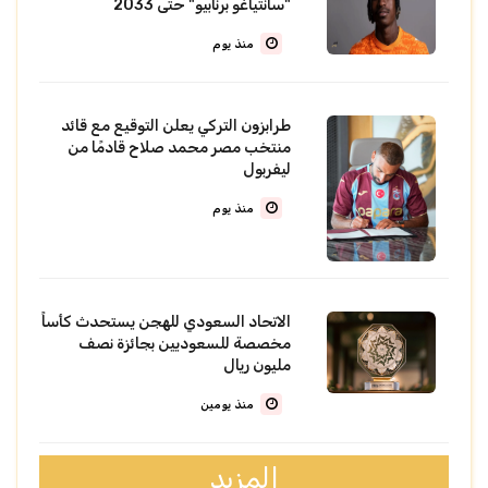
"سانتياغو برنابيو" حتى 2033
منذ يوم
طرابزون التركي يعلن التوقيع مع قائد
منتخب مصر محمد صلاح قادمًا من
ليفربول
منذ يوم
الاتحاد السعودي للهجن يستحدث كأساً
مخصصة للسعوديين بجائزة نصف
مليون ريال
منذ يومين
المزيد