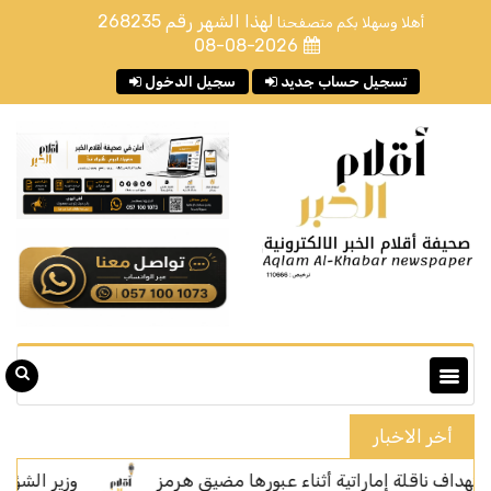
لهذا الشهر رقم
268235
أهلا وسهلا بكم متصفحنا
08-08-2026
تسجيل حساب جديد
سجيل الدخول
أخر الاخبار
ة إماراتية أثناء عبورها مضيق هرمز
وزير الشؤون الإسلامية ي