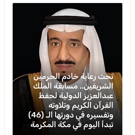
تحت رعاية خادم الحرمين
الشريفين.. مسابقة الملك
عبدالعزيز الدولية لحفظ
القرآن الكريم وتلاوته
ا
وتفسيره في دورتها الـ (46)
د
تبدأ اليوم في مكة المكرمة
ال