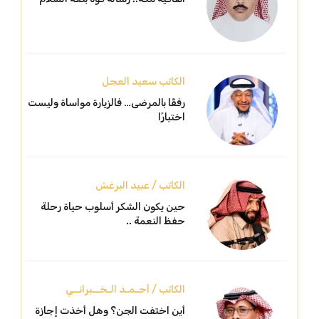
الكاتب سعيد العجل
رفقًا بالمرضى… فالزيارة مواساة وليست
اختبارًا
الكاتب / عبيد البرغش
حين يكون الشكر أسلوب حياة رحلة
حفظ النعمة ..
الكاتب / أحـمـد الـخــبرانــي
أين اختفت الجن؟ وهل أخذت إجازة