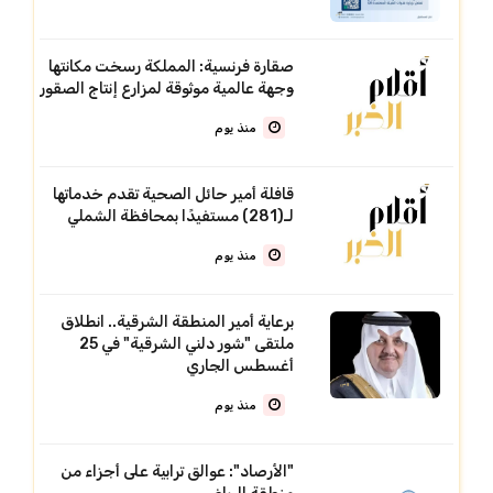
صقارة فرنسية: المملكة رسخت مكانتها
وجهة عالمية موثوقة لمزارع إنتاج الصقور
منذ يوم
قافلة أمير حائل الصحية تقدم خدماتها
لـ(281) مستفيدًا بمحافظة الشملي
منذ يوم
برعاية أمير المنطقة الشرقية.. انطلاق
ملتقى "شور دلني الشرقية" في 25
أغسطس الجاري
منذ يوم
"الأرصاد": عوالق ترابية على أجزاء من