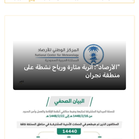
"الأرصاد": أتربة مثارة ورياح نشطة على
منطقة نجران