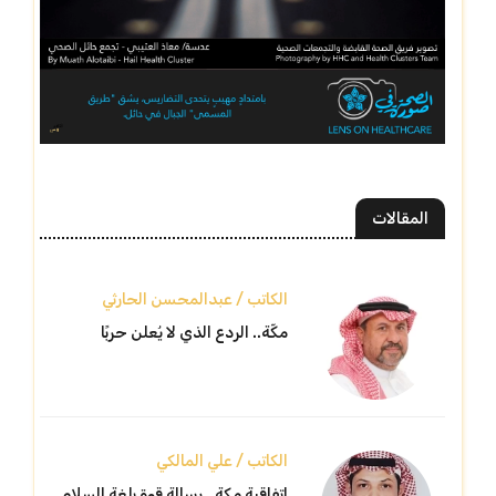
المقالات
الكاتب / عبدالمحسن الحارثي
مكّة.. الردع الذي لا يُعلن حربًا
الكاتب / علي المالكي
اتفاقية مكة.. رسالة قوة بلغة السلام