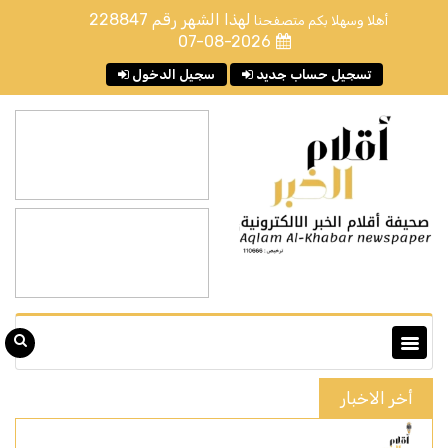
لهذا الشهر رقم
228847
أهلا وسهلا بكم متصفحنا
07-08-2026
تسجيل حساب جديد
سجيل الدخول
أخر الاخبار