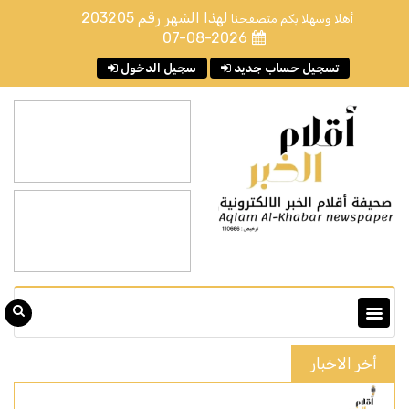
لهذا الشهر رقم
203205
أهلا وسهلا بكم متصفحنا
07-08-2026
تسجيل حساب جديد
سجيل الدخول
أخر الاخبار