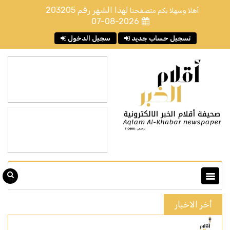
لهذا الشهر رقم
203205
أهلا وسهلا بكم متصفحنا
07-08-2026
تسجيل حساب جديد
سجيل الدخول
أخر الاخبار