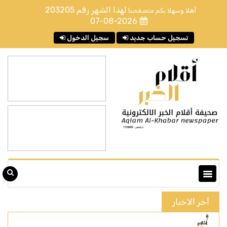
لهذا الشهر رقم
203205
أهلا وسهلا بكم متصفحنا
07-08-2026
تسجيل حساب جديد
سجيل الدخول
أخر الاخبار