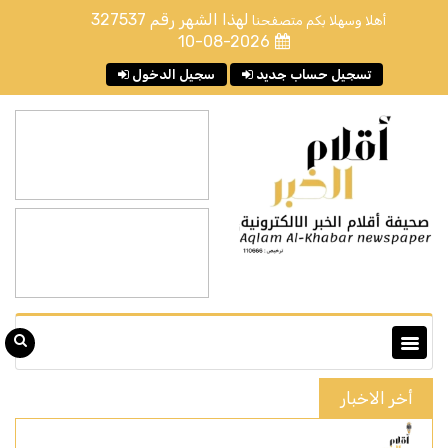
لهذا الشهر رقم
327537
أهلا وسهلا بكم متصفحنا
10-08-2026
تسجيل حساب جديد
سجيل الدخول
أخر الاخبار