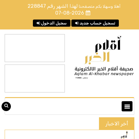
لهذا الشهر رقم
228847
أهلا وسهلا بكم متصفحنا
07-08-2026
تسجيل حساب جديد
سجيل الدخول
أخر الاخبار