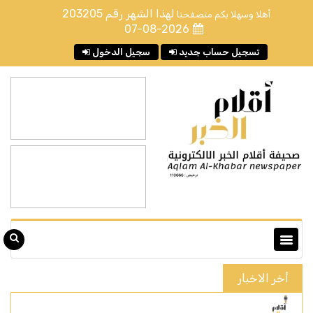
لهذا الشهر رقم
203205
أهلا وسهلا بكم متصفحنا
07-08-2026
تسجيل حساب جديد
سجيل الدخول
أخر الاخبار