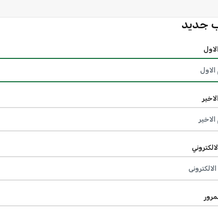
 جديد
لاول
لاخير
لالكتروني
مرور