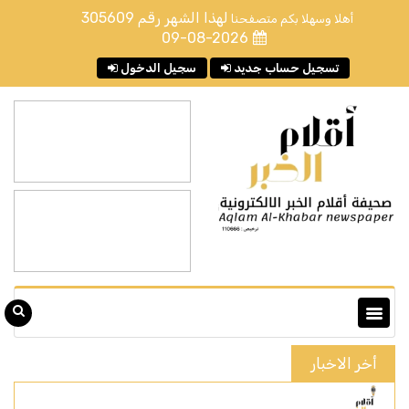
لهذا الشهر رقم
305609
أهلا وسهلا بكم متصفحنا
09-08-2026
تسجيل حساب جديد
سجيل الدخول
أخر الاخبار