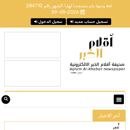
لهذا الشهر رقم
284710
أهلا وسهلا بكم متصفحنا
09-08-2026
تسجيل حساب جديد
سجيل الدخول
أخر الاخبار