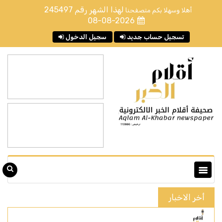
لهذا الشهر رقم
245497
أهلا وسهلا بكم متصفحنا
08-08-2026
تسجيل حساب جديد
سجيل الدخول
أخر الاخبار