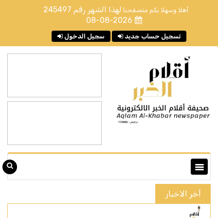
لهذا الشهر رقم
245497
أهلا وسهلا بكم متصفحنا
08-08-2026
تسجيل حساب جديد
سجيل الدخول
أخر الاخبار