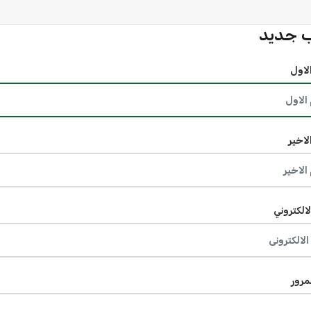
 جديد
لاول
لاخير
لالكتروني
مرور