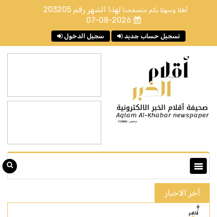
لهذا الشهر رقم
203205
أهلا وسهلا بكم متصفحنا
07-08-2026
تسجيل حساب جديد
سجيل الدخول
أخر الاخبار