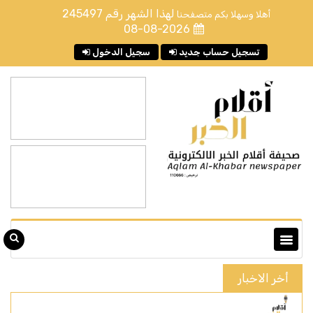
لهذا الشهر رقم
245497
أهلا وسهلا بكم متصفحنا
08-08-2026
تسجيل حساب جديد
سجيل الدخول
أخر الاخبار