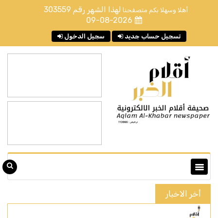
لهذا الشهر رقم
303559
أهلا وسهلا بكم متصفحنا
09-08-2026
تسجيل حساب جديد
سجيل الدخول
أخر الاخبار