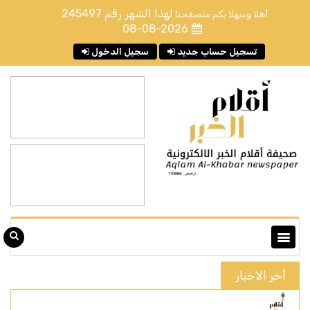
لهذا الشهر رقم
245497
أهلا وسهلا بكم متصفحنا
08-08-2026
تسجيل حساب جديد
سجيل الدخول
أخر الاخبار